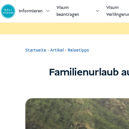
Zum
Visum
Visum
Inhalt
Informieren
beantragen
Verlängeru
springen
Startseite
›
Artikel
›
Reisetipps
Familienurlaub au