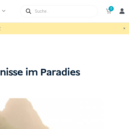
Products
0
search
×
?
bnisse im Paradies