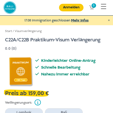
Zum
☰
0
Anmelden
Inhalt
springen
×
17.08 Immigration geschlossen
Mehr Infos
Start
/
Visumverlängerung
C22A/C22B Praktikum-Visum Verlängerung
0.0 (0)
Spende an NEXUBA
und helfe behinderten Menschen und
Kinderleichter Online-Antrag
mehr
Schnelle Bearbeitung
€
Spenden
Nahezu immer erreichbar
Preis ab
159,00
€
Verlängerungsort:
Lombok
Bali