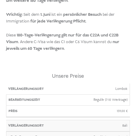
um weitere 180 Tage verlängern
.
Wichtig:
Seit dem
1. Juni
ist ein
persönlicher Besuch
bei der
Immigration
für jede Verlängerung Pflicht
.
Diese
180-Tage-Verlängerung gilt nur für das C22A und C22B
Visum
. Andere C-Visa wie das C1 oder C6 Visum kannst du
nur
jeweils um 60 Tage verlängern
.
Unsere Preise
VERLÄNGERUNGSORT
BEARBEITUNGSZEIT
PREIS
Lombok
Regulär (7-10 Werktage)
159,00
€
Bali