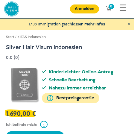
Zum
☰
0
Anmelden
Inhalt
springen
×
17.08 Immigration geschlossen
Mehr Infos
Start
/
KITAS Indonesien
Silver Hair Visum Indonesien
0.0 (0)
Spende an NEXUBA
und helfe behinderten Menschen und
Kinderleichter Online-Antrag
mehr
Schnelle Bearbeitung
€
Spenden
Nahezu immer erreichbar
Bestpreisgarantie
1.690,00
€
Ich befinde mich: