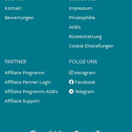
erneut prüfen
.
zollfreien Freigrenzen
Kontakt
Impressum
Nicht deklarierte Übermengen können zu Strafen
Bewertungen
Privatsphäre
oder Beschlagnahmungen führen.
Einreisebestimmungen Bali
4. Persönliche Gegenstände über der Freigrenze
AGB's
Einreisebestimmungen Indonesien
Rückerstattung
Cookie Einstellungen
5. Handelswaren
PARTNER
FOLGE UNS
Affiliate Programm
Instagram
6. Reimportierte oder vorübergehend eingeführte
Affiliate Partner Login
Facebook
Waren
Affiliate Programm AGB's
Telegram
Affiliate Support
besser deklarieren