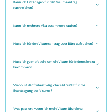
Kann ich Unterlagen für den Visumsantrag
Kinder
Senioren
nachreichen?
Kann ich mehrere Visa zusammen kaufen?
Visa Finder
später
WhatsApp
E-Mail
mehrere Visa für mehrere Personen in
einer Bestellung
Muss ich für den Visumsantrag euer Büro aufsuchen?
Kontaktdaten per E-Mail
gleicher
nicht
Visumstyp
unterschiedliche
Muss ich geimpft sein, um ein Visum für Indonesien zu
online
bekommen?
einer einzigen Zahlung
Scans oder gut lesbare Fotos
bearbeiten und
einreichen
alle benötigten Dokumente
Online-Antragsformular
keine Impfungen erforderlich
Zahlung
Wann ist der frühestmögliche Zeitpunkt für die
kein COVID-19-Impfnachweis
Beantragung des Visums?
frühestens 90 Tage
vor der geplanten Einreise
Was passiert, wenn ich mein Visum überziehe
optionale Reiseimpfungen