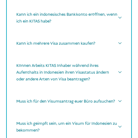
Kann ich ein indonesisches Bankkonto eröffnen, wenn
Visa Finder
später
ich ein KITAS habe?
WhatsApp
E-Mail
KITAS
Kann ich mehrere Visa zusammen kaufen?
Kontaktdaten per E-Mail
privat
geschäftlich
mehrere Visa für mehrere Personen in
einer Bestellung
Können Arbeits KITAS Inhaber während ihres
Aufenthalts in Indonesien ihren Visastatus ändern
bearbeiten und
gleicher
oder andere Arten von Visa beantragen?
einreichen
alle benötigten Dokumente
Visumstyp
unterschiedliche
Zahlung
einer einzigen Zahlung
Muss ich für den Visumsantrag euer Büro aufsuchen?
dein
Reisepass
formelles Verfahren
nicht
dein
KITAS
(Karte oder e-KITAS)
Muss ich geimpft sein, um ein Visum für Indonesien zu
online
deine
NPWP
(Steuernummer) – teilweise
bekommen?
Scans oder gut lesbare Fotos
optional, je nach Bank