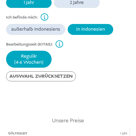
1 Jahr
2 Jahre
Ich befinde mich:
außerhalb Indonesiens
in Indonesien
Bearbeitungszeit (KITAS):
Regulär
(4-6 Wochen)
AUSWAHL ZURÜCKSETZEN
Unsere Preise
GÜLTIGKEIT
ICH
BEARBEITUNGSZEIT
PREIS
1 Jahr