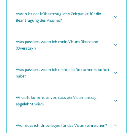
Online-Antragsformular
keine Impfungen erforderlich
eine
lokale Adresse
in Indonesien
Wann ist der frühestmögliche Zeitpunkt für die
kein COVID-19-Impfnachweis
Beantragung des Visums?
frühestens 90 Tage
vor der geplanten Einreise
Was passiert, wenn ich mein Visum überziehe
optionale Reiseimpfungen
(Overstay)?
90 Tage
Zeit
nicht einreist
Strafe von 1.000.000 IDR pro Tag pro Person
Was passiert, wenn ich nicht alle Dokumente sofort
Hepatitis A
Gültigkeit
60 EUR
in bar
habe?
Tetanus (Standard-Auffrischung)
eigentliche
Visumgültigkeit
Tag der
später
WhatsApp oder E-Mail
Polio-Booster
Wie oft kommt es vor, dass ein Visumantrag
Ankunft
20–
bearbeiten
abgelehnt wird?
30 Minuten zusätzlich
können
Typhus
(bei längeren Reisen oder Aufenthalten in
sehr selten
ländlichen Regionen)
Wichtige Hinweise
Alle erforderlichen Dokumente
erhalten haben,
Wo muss ich Unterlagen für das Visum einreichen?
und
bisher keinen einzigen Fall
Bei kurzen Overstays (einige Tage) fällt in der
Hepatitis B