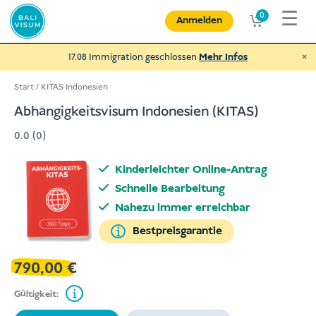
Zum
☰
0
Anmelden
Inhalt
springen
×
17.08 Immigration geschlossen
Mehr Infos
Start
/
KITAS Indonesien
Abhängigkeitsvisum Indonesien (KITAS)
0.0 (0)
Spende an NEXUBA
und helfe behinderten Menschen und
Kinderleichter Online-Antrag
mehr
Schnelle Bearbeitung
€
Spenden
Nahezu immer erreichbar
Bestpreisgarantie
790,00
€
Gültigkeit: