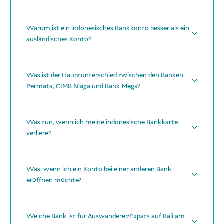
QRIS
Warum ist ein indonesisches Bankkonto besser als ein
ausländisches Konto?
Was ist der Hauptunterschied zwischen den Banken
Permata, CIMB Niaga und Bank Mega?
Einfacher & günstiger zahlen und Geld abheben
CIMB Niaga
Keine hohen Fremdwährungs- oder
Permata
Bank Mega
Was tun, wenn ich meine indonesische Bankkarte
Kreditkartengebühren
verliere?
Bessere Wechselkurse
Karte sofort über die App deiner Bank oder
telefonisch sperren.
Was, wenn ich ein Konto bei einer anderen Bank
Zugang zu lokalen Services (viele akzeptieren
eröffnen möchte?
keine ausländischen Karten)
Den Verlust melden und eine neue Karte in der
nächsten Bankfiliale beantragen (Reisepass/KITAS
BCA, Mandiri, Danamon,
Pflicht für viele Online-Zahlungen (z. B. QRIS) &
mitbringen).
BNI oder BRI
Welche Bank ist für Auswanderer/Expats auf Bali am
Abos in Indonesien