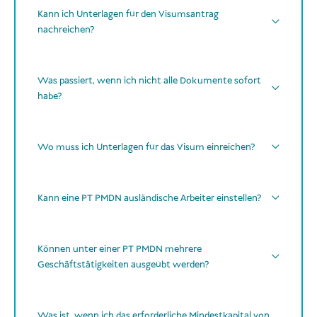
Kann ich Unterlagen für den Visumsantrag
nachreichen?
Was passiert, wenn ich nicht alle Dokumente sofort
später
habe?
WhatsApp
E-Mail
später
WhatsApp oder E-Mail
Wo muss ich Unterlagen für das Visum einreichen?
Kontaktdaten per E-Mail
bearbeiten
können
nach deiner Bestellung
Kann eine PT PMDN ausländische Arbeiter einstellen?
Alle erforderlichen Dokumente
erhalten haben,
bearbeiten und
So funktioniert es:
und
PT PMDN
keine
einreichen
alle benötigten Dokumente
ausländischen Arbeitskräfte einstellen
Zahlung
Gib deine Bestellung über unsere Website auf.
Können unter einer PT PMDN mehrere
Deine Zahlung
eingegangen ist
ausländischer Beteiligung
Geschäftstätigkeiten ausgeübt werden?
Direkt nach dem Kauf erhältst du ein
digitales
mehrere Geschäftstätigkeiten
Antragsformular
.
Was ist, wenn ich das erforderliche Mindestkapital von