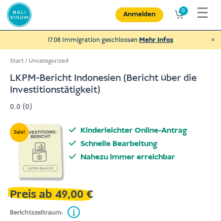
Zum
☰
0
Anmelden
Inhalt
springen
×
17.08 Immigration geschlossen
Mehr Infos
Start
/
Uncategorized
LKPM-Bericht Indonesien (Bericht über die
Investitionstätigkeit)
Spende an NEXUBA
0.0 (0)
und helfe behinderten Menschen und
mehr
Kinderleichter Online-Antrag
Sale!
€
Spenden
Schnelle Bearbeitung
Nahezu immer erreichbar
Preis ab
49,00
€
Berichtszeitraum: