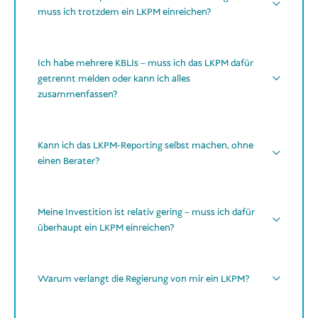
muss ich trotzdem ein LKPM einreichen?
offiziellen Wechselkurs des
Geschäftsidentifikationsnummer (NIB)
Ich habe mehrere KBLIs – muss ich das LKPM dafür
jeweiligen Transaktionstages
getrennt melden oder kann ich alles
Vorbetriebsphase
zusammenfassen?
für jedes
Grundstückskäufe
aktive Projekt und für jeden einzelnen KBLI-Code
Kann ich das LKPM-Reporting selbst machen, ohne
einen Berater?
Bau- oder Renovierungsarbeiten
Anschaffung von Geräten
Meine Investition ist relativ gering – muss ich dafür
überhaupt ein LKPM einreichen?
sonstige frühe Projektinvestitionen
Mikro-
Unternehmen (UMi)
Warum verlangt die Regierung von mir ein LKPM?
„keine Aktivitäten“
klein, mittel oder groß
den