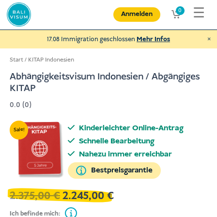
Zum
☰
0
Anmelden
Inhalt
springen
×
17.08 Immigration geschlossen
Mehr Infos
Start
/
KITAP Indonesien
Abhängigkeitsvisum Indonesien / Abgängiges
KITAP
Spende an NEXUBA
0.0 (0)
und helfe behinderten Menschen und
mehr
Kinderleichter Online-Antrag
Sale!
€
Spenden
Schnelle Bearbeitung
Nahezu immer erreichbar
Bestpreisgarantie
2.375,00
€
2.245,00
€
Ursprünglicher
Aktueller
Preis
Preis
Ich befinde mich:
war:
ist: