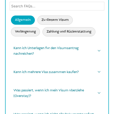
Allgemein
Zu diesem Visum
Verlängerung
Zahlung und Rückerstattung
Kann ich Unterlagen für den Visumsantrag
nachreichen?
Kann ich mehrere Visa zusammen kaufen?
später
WhatsApp
E-Mail
mehrere Visa für mehrere Personen in
einer Bestellung
Was passiert, wenn ich mein Visum überziehe
(Overstay)?
Kontaktdaten per E-Mail
gleicher
Visumstyp
unterschiedliche
Strafe von 1.000.000 IDR pro Tag pro Person