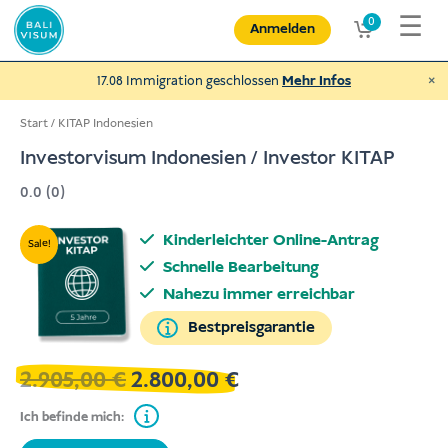
Zum
☰
0
Anmelden
Inhalt
springen
×
17.08 Immigration geschlossen
Mehr Infos
Start
/
KITAP Indonesien
Investorvisum Indonesien / Investor KITAP
0.0 (0)
Spende an NEXUBA
und helfe behinderten Menschen und
Kinderleichter Online-Antrag
Sale!
mehr
Schnelle Bearbeitung
€
Spenden
Nahezu immer erreichbar
Bestpreisgarantie
2.905,00
€
2.800,00
€
Ursprünglicher
Aktueller
Preis
Preis
Ich befinde mich:
war:
ist:
2.905,00 €
2.800,00 €.