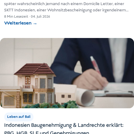
später wahrscheinlich jemand nach einem Domicile Letter, einer
SKTT Indonesien, einer Wohnsitzbescheinigung oder irgendeinem
offiziellen Nachweis Deiner…
8 Min Lesezeit
·
04. Juli 2026
Weiterlesen
→
Leben auf Bali
Indonesien Baugenehmigung & Landrechte erklärt:
PBG, HGB, SLF und Genehmigungen