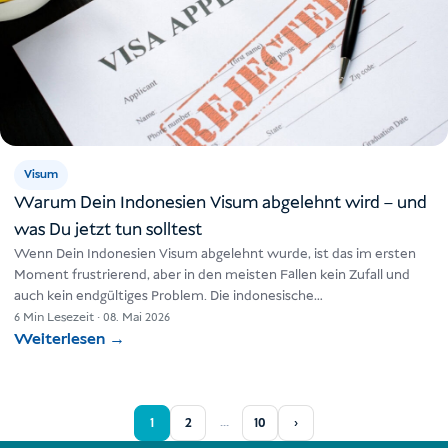
Visum
Warum Dein Indonesien Visum abgelehnt wird – und
was Du jetzt tun solltest
Wenn Dein Indonesien Visum abgelehnt wurde, ist das im ersten
Moment frustrierend, aber in den meisten Fällen kein Zufall und
auch kein endgültiges Problem. Die indonesische
Einwanderungsbehörde lehnt…
6 Min Lesezeit
·
08. Mai 2026
Weiterlesen
→
1
2
…
10
›