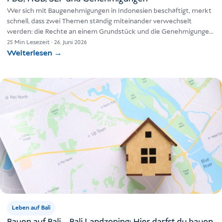
Wer sich mit Baugenehmigungen in Indonesien beschäftigt, merkt
schnell, dass zwei Themen ständig miteinander verwechselt
werden: die Rechte an einem Grundstück und die Genehmigungen
für das Bauvorhaben auf…
25 Min Lesezeit
·
26. Juni 2026
Weiterlesen
→
Leben auf Bali