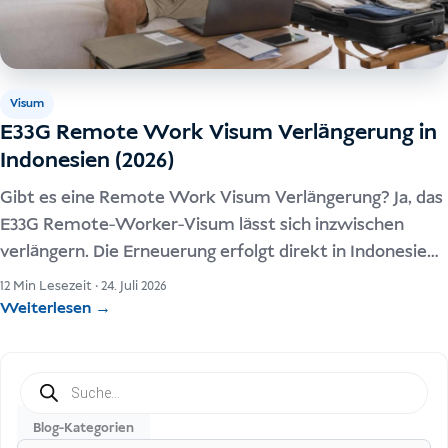
Visum
E33G Remote Work Visum Verlängerung in
Indonesien (2026)
Gibt es eine Remote Work Visum Verlängerung? Ja, das
E33G Remote-Worker-Visum lässt sich inzwischen
verlängern. Die Erneuerung erfolgt direkt in Indonesien
über das offizielle System und verlängert deinen
12 Min Lesezeit
·
24. Juli 2026
Aufenthalt um ein weiteres volles Jahr. Eine reguläre
Weiterlesen
→
Verlängerung dauert etwa 14 Werktage. Du kannst den
Antrag ab 30 Tage vor Ablauf…
Products
search
Blog-Kategorien