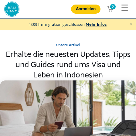
Zum
☰
0
Anmelden
Inhalt
springen
×
17.08 Immigration geschlossen
Mehr Infos
Unsere Artikel
Erhalte die neuesten Updates, Tipps
und Guides rund ums Visa und
Spende an NEXUBA
und helfe behinderten Menschen und
Leben in Indonesien
mehr
€
Spenden