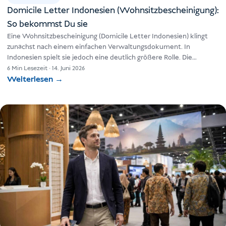
Domicile Letter Indonesien (Wohnsitzbescheinigung):
So bekommst Du sie
Eine Wohnsitzbescheinigung (Domicile Letter Indonesien) klingt
zunächst nach einem einfachen Verwaltungsdokument. In
Indonesien spielt sie jedoch eine deutlich größere Rolle. Die
sogenannte Surat Keterangan Domisili – oft einfach…
6 Min Lesezeit
·
14. Juni 2026
Weiterlesen
→