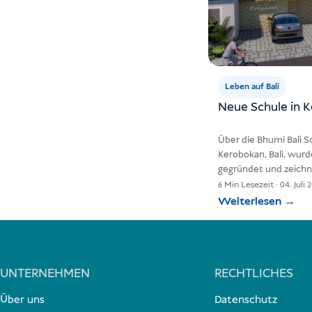
Leben auf Bali
Neue Schule in K
Über die Bhumi Bali Sc
Kerobokan, Bali, wur
gegründet und zeichn
aus. Diese…
6 Min Lesezeit
·
04. Juli 
Weiterlesen
→
UNTERNEHMEN
RECHTLICHES
Über uns
Datenschutz