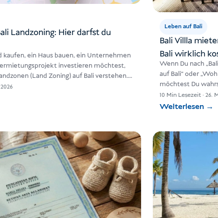
Leben auf Bali
Bali Landzoning: Hier darfst du
Bali Villla mie
Bali wirklich ko
d kaufen, ein Haus bauen, ein Unternehmen
Wenn Du nach „Bali 
 Vermietungsprojekt investieren möchtest,
auf Bali“ oder „Woh
andzonen (Land Zoning) auf Bali verstehen.…
möchtest Du wahrsc
i 2026
10 Min Lesezeit
·
26. 
Weiterlesen
→