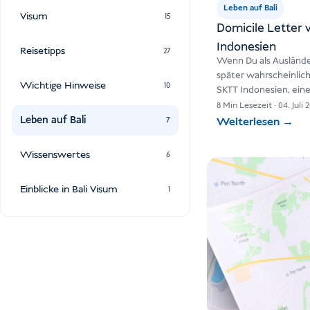
Leben auf Bali
Visum
15
Domicile Letter v
Indonesien
Reisetipps
27
Wenn Du als Ausländer
später wahrscheinlic
Wichtige Hinweise
10
SKTT Indonesien, ein
offiziellen Nachweis 
8 Min Lesezeit
·
04. Juli 
Leben auf Bali
Weiterlesen
→
7
Wissenswertes
6
Einblicke in Bali Visum
1