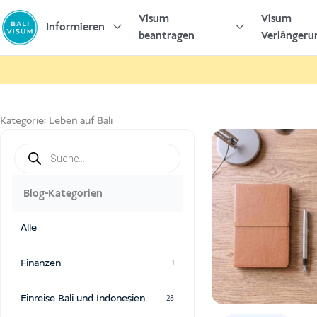
Zum
Visum
Visum
Inhalt
Informieren
beantragen
Verlängeru
springen
Kategorie:
Leben auf Bali
Products
search
Blog-Kategorien
Alle
Finanzen
1
Einreise Bali und Indonesien
28