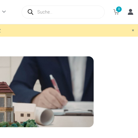
Products
0
search
×
?