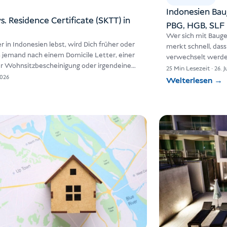
Indonesien Bau
s. Residence Certificate (SKTT) in
PBG, HGB, SLF
Wer sich mit Bauge
 in Indonesien lebst, wird Dich früher oder
merkt schnell, das
h jemand nach einem Domicile Letter, einer
verwechselt werde
er Wohnsitzbescheinigung oder irgendeinem
Genehmigungen für
25 Min Lesezeit
·
26. J
Deiner…
2026
Weiterlesen
→