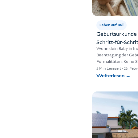
Leben auf Bali
Geburtsurkunde i
Schritt-für-Schri
Wenn dein Baby in In
Beantragung der Gebu
Formalitäten. Keine So
richtigen…
5 Min Lesezeit
·
26. Febr
Weiterlesen
→