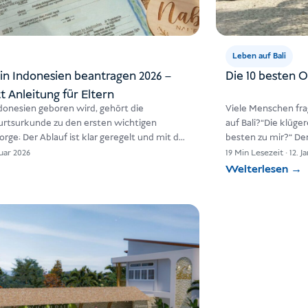
Leben auf Bali
n Indonesien beantragen 2026 –
Die 10 besten O
tt Anleitung für Eltern
donesien geboren wird, gehört die
Viele Menschen fra
rtsurkunde zu den ersten wichtigen
auf Bali?“Die klüge
rge: Der Ablauf ist klar geregelt und mit der
besten zu mir?“ De
uar 2026
19 Min Lesezeit
·
12. J
Weiterlesen
→