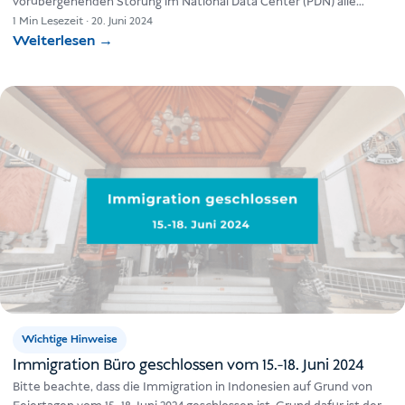
vorübergehenden Störung im National Data Center (PDN) alle
Einwanderungsdienste für Indonesien betroffen…
1 Min Lesezeit
·
20. Juni 2024
Weiterlesen
→
Wichtige Hinweise
Immigration Büro geschlossen vom 15.-18. Juni 2024
Bitte beachte, dass die Immigration in Indonesien auf Grund von