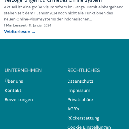
Verzögerungen durch neues Online System
Aktuell ist eine große Visumreform im Gange. Damit einhergehend
stehen seit dem 11 Januar 2024 noch nicht alle Funktionen des
neuen Online-Visumsystems der indonesischen
Einwanderungsbehörde zur Verfügung. Dadurch…
1 Min Lesezeit
·
11. Januar 2024
Weiterlesen
→
UNTERNEHMEN
RECHTLICHES
Über uns
Datenschutz
Kontakt
Impressum
Bewertungen
Privatsphäre
AGB's
Rückerstattung
Cookie Einstellungen