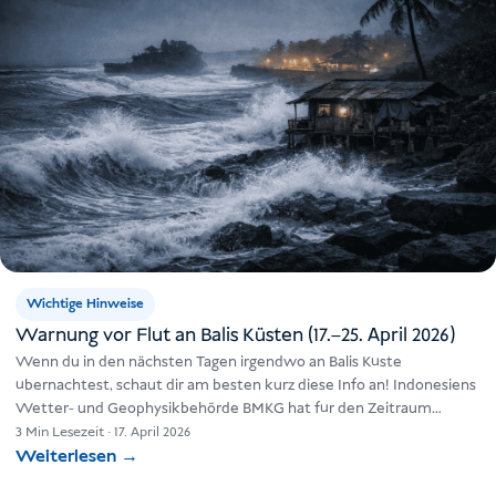
Wichtige Hinweise
Warnung vor Flut an Balis Küsten (17.–25. April 2026)
Wenn du in den nächsten Tagen irgendwo an Balis Küste
übernachtest, schaut dir am besten kurz diese Info an! Indonesiens
Wetter- und Geophysikbehörde BMKG hat für den Zeitraum…
3 Min Lesezeit
·
17. April 2026
Weiterlesen
→