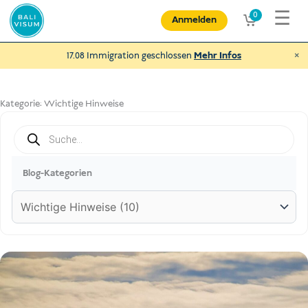
Zum
☰
0
Anmelden
Inhalt
springen
×
17.08 Immigration geschlossen
Mehr Infos
Kategorie:
Wichtige Hinweise
Products
search
Spende an NEXUBA
und helfe behinderten Menschen und
mehr
Blog-Kategorien
€
Spenden