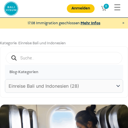
Zum
☰
0
Anmelden
Inhalt
springen
×
17.08 Immigration geschlossen
Mehr Infos
Kategorie:
Einreise Bali und Indonesien
Products
search
Spende an NEXUBA
und helfe behinderten Menschen und
mehr
Blog-Kategorien
€
Spenden