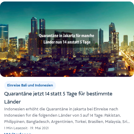
Einreise Bali und Indonesien
Quarantäne jetzt 14 statt 5 Tage für bestimmte
Länder
Indonesien erhöht die Quarantäne in Jakarta bei Einreise nach
Indonesien für die folgenden Länder von 5 auf 14 Tage: Pakistan,
Philippinen, Bangladesch, Argentinien, Türkei, Brasilien, Malaysia, Sri
Lanka,…
1 Min Lesezeit
·
19. Mai 2021