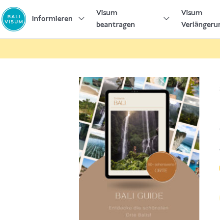
Zum
Visum
Visum
Inhalt
Informieren
beantragen
Verlängeru
springen