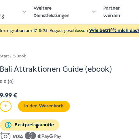
Weitere
Partner
ng
Dienstleistungen
werden
Immigration am 17. & 25. August geschlossen
Wie betrifft mich das
Start
/
E-Book
Bali Attraktionen Guide (ebook)
0.0 (0)
9,99
€
−
+
In den Warenkorb
Bali
Attraktionen
Guide
Bestpreisgarantie
(ebook)