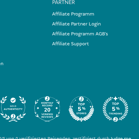
PARTNER
Affiliate Programm
Affiliate Partner Login
Affiliate Programm AGB's
Affiliate Support
en
0/5 von
0
verifizierten Reisenden, zertifiziert durch
Judge.me