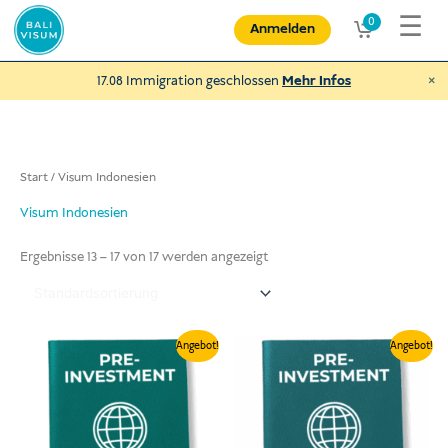
Zum
☰
0
Anmelden
Inhalt
springen
×
17.08 Immigration geschlossen
Mehr Infos
Start
/
Visum Indonesien
Spende an NEXUBA
Visum Indonesien
und helfe behinderten Menschen und
mehr
Ergebnisse 13 – 17 von 17 werden angezeigt
€
Spenden
Preisspanne:
Preisspanne:
Angebot!
Angebot!
369,00 €
319,00 €
bis
bis
585,00 €
399,00 €