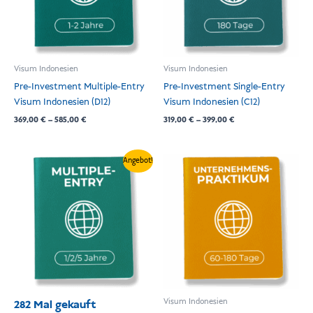
Visum Indonesien
Visum Indonesien
Pre-Investment Multiple-Entry
Pre-Investment Single-Entry
Visum Indonesien (D12)
Visum Indonesien (C12)
369,00
€
–
585,00
€
319,00
€
–
399,00
€
Preisspanne:
Preisspanne:
Angebot!
239,00 €
280,00 €
bis
bis
795,00 €
485,00 €
Visum Indonesien
282 Mal gekauft