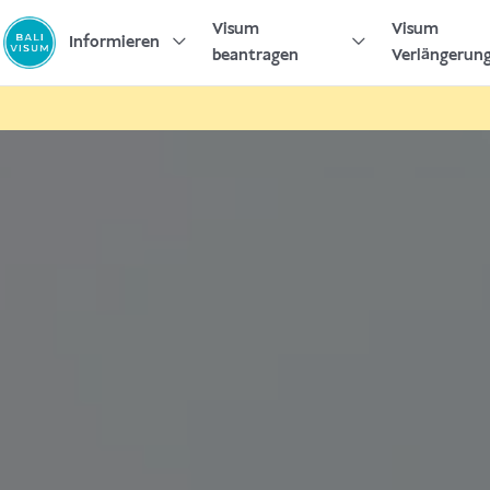
Zum
Visum
Visum
Inhalt
Informieren
beantragen
Verlängerun
springen