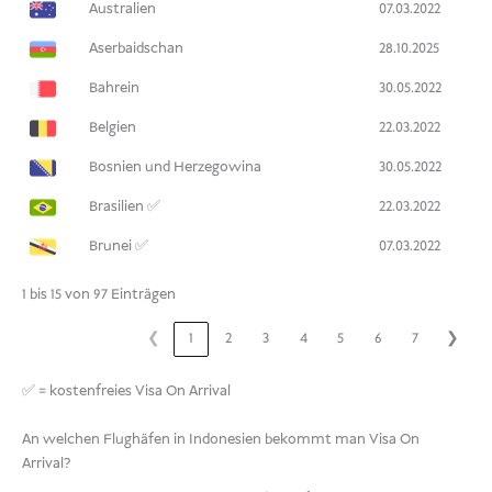
Australien
07.03.2022
Aserbaidschan
28.10.2025
Bahrein
30.05.2022
Belgien
22.03.2022
Bosnien und Herzegowina
30.05.2022
Brasilien ✅
22.03.2022
Brunei ✅
07.03.2022
1 bis 15 von 97 Einträgen
❮
1
2
3
4
5
6
7
❯
✅ = kostenfreies Visa On Arrival
An welchen Flughäfen in Indonesien bekommt man Visa On
Arrival?