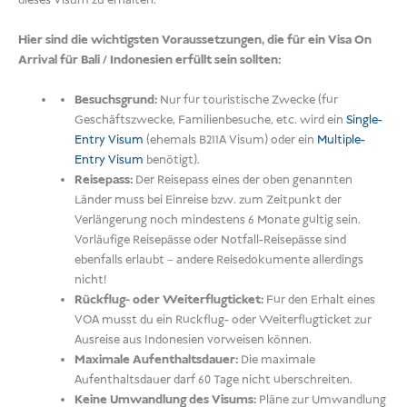
dieses Visum zu erhalten.
Hier sind die wichtigsten Voraussetzungen, die für ein Visa On
Arrival für Bali / Indonesien erfüllt sein sollten:
Besuchsgrund:
Nur für touristische Zwecke (für
Geschäftszwecke, Familienbesuche, etc. wird ein
Single-
Entry Visum
(ehemals B211A Visum) oder ein
Multiple-
Entry Visum
benötigt).
Reisepass:
Der Reisepass eines der oben genannten
Länder muss bei Einreise bzw. zum Zeitpunkt der
Verlängerung noch mindestens 6 Monate gültig sein.
Vorläufige Reisepässe oder Notfall-Reisepässe sind
ebenfalls erlaubt – andere Reisedokumente allerdings
nicht!
Rückflug- oder Weiterflugticket:
Für den Erhalt eines
VOA musst du ein Rückflug- oder Weiterflugticket zur
Ausreise aus Indonesien vorweisen können.
Maximale Aufenthaltsdauer:
Die maximale
Aufenthaltsdauer darf 60 Tage nicht überschreiten.
Keine Umwandlung des Visums:
Pläne zur Umwandlung