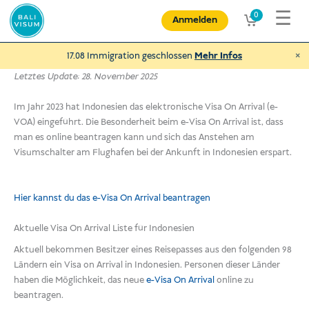
Zum
☰
0
Anmelden
Inhalt
springen
×
17.08 Immigration geschlossen
Mehr Infos
Letztes Update: 28. November 2025
Im Jahr 2023 hat Indonesien das elektronische Visa On Arrival (e-
VOA) eingeführt. Die Besonderheit beim e-Visa On Arrival ist, dass
man es online beantragen kann und sich das Anstehen am
Spende an NEXUBA
Visumschalter am Flughafen bei der Ankunft in Indonesien erspart.
und helfe behinderten Menschen und
mehr
Hier kannst du das e-Visa On Arrival beantragen
€
Spenden
Aktuelle Visa On Arrival Liste für Indonesien
Aktuell bekommen Besitzer eines Reisepasses aus den folgenden 98
Ländern ein Visa on Arrival in Indonesien.
Personen dieser Länder
haben die Möglichkeit, das neue
e-Visa On Arrival
online zu
beantragen.