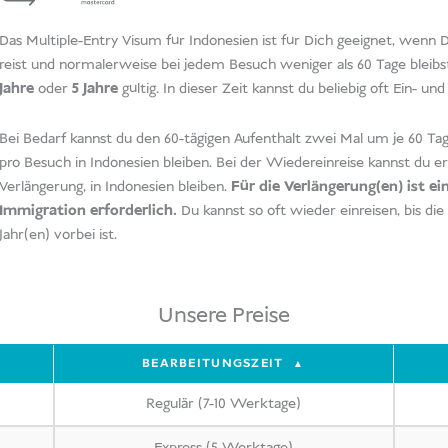
Visum
Das Multiple-Entry Visum für Indonesien ist für Dich geeignet, wenn
Indonesien
reist und normalerweise bei jedem Besuch weniger als 60 Tage bleib
(D1)
Jahre
oder
5 Jahre
gültig. In dieser Zeit kannst du beliebig oft Ein- und
Menge
Bei Bedarf kannst du den 60-tägigen Aufenthalt zwei Mal um je 60 Tage
pro Besuch in Indonesien bleiben. Bei der Wiedereinreise kannst du e
Verlängerung, in Indonesien bleiben.
Für die Verlängerung(en) ist ei
Immigration erforderlich.
Du kannst so oft wieder einreisen, bis di
Jahr(en) vorbei ist.
Unsere Preise
BEARBEITUNGSZEIT
Regulär (7-10 Werktage)