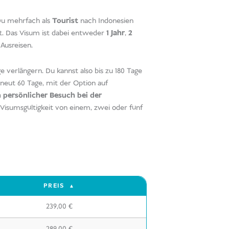
 Du mehrfach als
Tourist
nach Indonesien
st. Das Visum ist dabei entweder
1 Jahr
,
2
 Ausreisen.
 verlängern. Du kannst also bis zu 180 Tage
rneut 60 Tage, mit der Option auf
n persönlicher Besuch bei der
e Visumsgültigkeit von einem, zwei oder fünf
PREIS
239,00
€