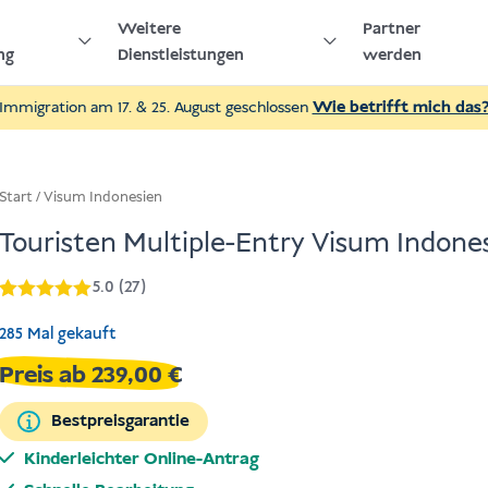
Weitere
Partner
ng
Dienstleistungen
werden
Immigration am 17. & 25. August geschlossen
Wie betrifft mich das
Start
/
Visum Indonesien
Touristen Multiple-Entry Visum Indones
5.0 (27)
Bewertet mit
5
5
von 5,
285 Mal gekauft
basierend
auf
Preis ab
239,00
€
Kundenbewertungen
Bestpreisgarantie
Kinderleichter Online-Antrag