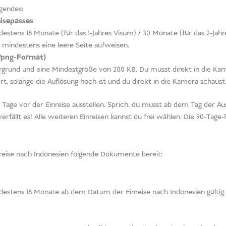
gendes:
eisepasses
estens 18 Monate (für das 1-Jahres Visum) / 30 Monate (für das 2-Ja
d mindestens eine leere Seite aufweisen.
g/png-Format)
rgrund und eine Mindestgröße von 200 KB. Du musst direkt in die Ka
ert, solange die Auflösung hoch ist und du direkt in die Kamera schaust
age vor der Einreise ausstellen. Sprich, du musst ab dem Tag der Au
erfällt es! Alle weiteren Einreisen kannst du frei wählen. Die 90-Tage-Re
inreise nach Indonesien folgende Dokumente bereit:
estens 18 Monate ab dem Datum der Einreise nach Indonesien gültig s