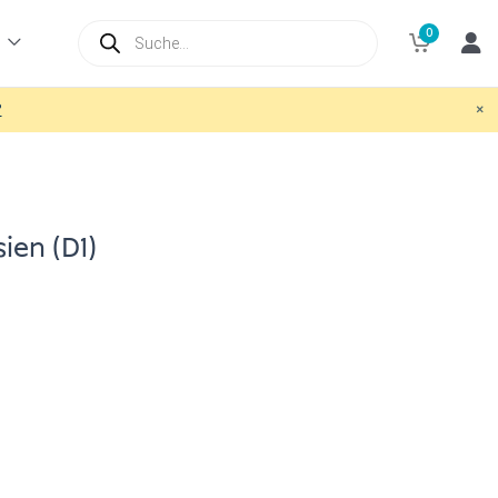
Products
0
search
×
?
ien (D1)