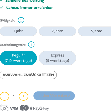
Schnelle Bearbeitung
Nahezu immer erreichbar
Gültigkeit:
1 Jahr
2 Jahre
5 Jahre
Bearbeitungszeit:
Regulär
Express
(7-10 Werktage)
(5 Werktage)
AUSWAHL ZURÜCKSETZEN
−
+
In den Warenkorb
Touristen
Multiple-
Entry