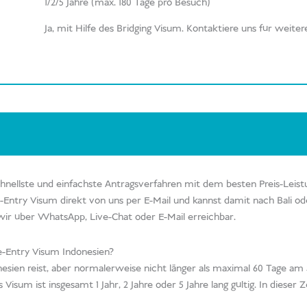
1/2/5 Jahre (max. 180 Tage pro Besuch)
Ja, mit Hilfe des Bridging Visum. Kontaktiere uns für weite
 schnellste und einfachste Antragsverfahren mit dem besten Preis-Leist
e-Entry Visum direkt von uns per E-Mail und kannst damit nach Bali o
wir über WhatsApp, Live-Chat oder E-Mail erreichbar.
e-Entry Visum Indonesien?
esien reist, aber normalerweise nicht länger als maximal 60 Tage am St
Visum ist insgesamt 1 Jahr, 2 Jahre oder 5 Jahre lang gültig. In dieser Z