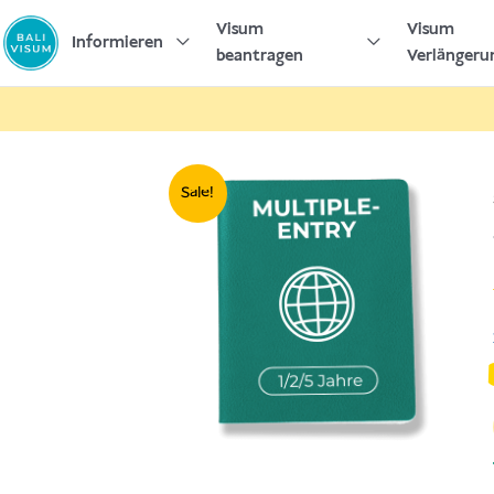
Zum
Visum
Visum
Inhalt
Informieren
beantragen
Verlängeru
springen
Sale!