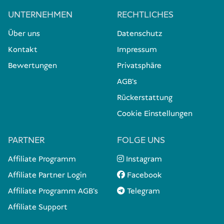
erneut prüfen
.
zollfreien Freigrenzen
UNTERNEHMEN
RECHTLICHES
Kontoauszüge
Nicht deklarierte Übermengen können zu Strafen
Über uns
Datenschutz
oder Beschlagnahmungen führen.
Einreisebestimmungen Bali
Weitere erforderliche Nachweise
4. Persönliche Gegenstände über der Freigrenze
Kontakt
Impressum
5. Wir prüfen und reichen den
Einreisebestimmungen Indonesien
Bewertungen
Privatsphäre
Antrag ein
AGB's
5. Handelswaren
Rückerstattung
Cookie Einstellungen
6. Reimportierte oder vorübergehend eingeführte
PARTNER
FOLGE UNS
Waren
6. Du erhältst dein Visum per E-
Mail
Affiliate Programm
Instagram
Affiliate Partner Login
Facebook
direkt per E-Mail
Affiliate Programm AGB's
Telegram
besser deklarieren
Affiliate Support