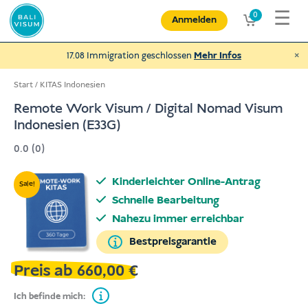
Zum
☰
0
Anmelden
Inhalt
springen
×
17.08 Immigration geschlossen
Mehr Infos
Start
/
KITAS Indonesien
Remote Work Visum / Digital Nomad Visum
Indonesien (E33G)
Spende an NEXUBA
0.0 (0)
und helfe behinderten Menschen und
mehr
Kinderleichter Online-Antrag
Sale!
€
Spenden
Schnelle Bearbeitung
Nahezu immer erreichbar
Bestpreisgarantie
Preis ab
660,00
€
Ich befinde mich: