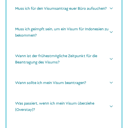
einer Bestellung
Muss ich für den Visumsantrag euer Büro aufsuchen?
bearbeiten und
gleicher
nicht
einreichen
alle benötigten Dokumente
Visumstyp
unterschiedliche
Zahlung
Muss ich geimpft sein, um ein Visum für Indonesien zu
online
bekommen?
einer einzigen Zahlung
Scans oder gut lesbare Fotos
dein
Reisepass
Online-Antragsformular
keine Impfungen erforderlich
dein
KITAS
(Karte oder e-KITAS)
Wann ist der frühestmögliche Zeitpunkt für die
kein COVID-19-Impfnachweis
Beantragung des Visums?
deine
NPWP
(Steuernummer) – teilweise
frühestens 90 Tage
optional, je nach Bank
vor der geplanten Einreise
Wann sollte ich mein Visum beantragen?
optionale Reiseimpfungen
eine
lokale Adresse
in Indonesien
90 Tage
90 Tage
Zeit
Zeit
Was passiert, wenn ich mein Visum überziehe
nicht einreist
nicht früher als 90 Tage vor deinem
(Overstay)?
Hepatitis A
Gültigkeit
geplanten Reisedatum
Tetanus (Standard-Auffrischung)
eigentliche
Beispiel:
Strafe von 1.000.000 IDR pro Tag pro Person