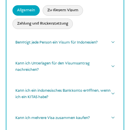
Allgemein
Zu diesem Visum
Zahlung und Rückerstattung
Benötigt jede Person ein Visum für Indonesien?
Jede Person
Babys,
Kann ich Unterlagen für den Visumsantrag
Kinder
Senioren
nachreichen?
Kann ich ein indonesisches Bankkonto eröffnen, wenn
Visa Finder
später
ich ein KITAS habe?
WhatsApp
E-Mail
KITAS
Kann ich mehrere Visa zusammen kaufen?
Kontaktdaten per E-Mail
privat
geschäftlich
mehrere Visa für mehrere Personen in